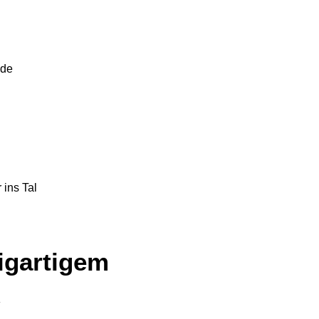
ide
 ins Tal
igartigem